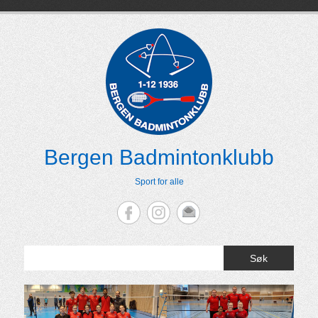
Skip
to
content
Bergen Badmintonklubb
Sport for alle
Søk