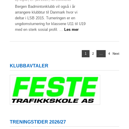
Bergen Badmintonklubb vil også i år
arrangere klubbtur til Danmark hvor vi
deltar i LSB 2015. Turneringen er en
ungdomsturnering for klassene U11 til U19
med en sterk sosial profil. …
Les mer
Sidepaginering
Page
1
…
2
Page
4
Page
Next
KLUBBAVTALER
TRENINGSTIDER 2026/27