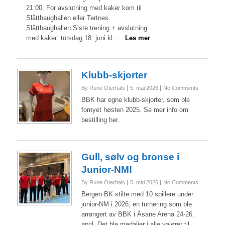
21:00. For avslutning med kaker kom til
Slåtthaughallen eller Tertnes.
Slåtthaughallen:Siste trening + avslutning
med kaker: torsdag 18. juni kl. …
Les mer
Klubb-skjorter
By Rune Oterhals
5. mai 2026
No Comments
BBK har egne klubb-skjorter, som ble
fornyet høsten 2025. Se mer info om
bestilling her.
Gull, sølv og bronse i
Junior-NM!
By Rune Oterhals
5. mai 2026
No Comments
Bergen BK stilte med 10 spillere under
junior-NM i 2026, en turnering som ble
arrangert av BBK i Åsane Arena 24-26.
april. Det ble medaljer i alle valører til