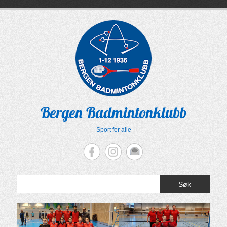
Skip
to
content
Bergen Badmintonklubb
Sport for alle
Søk