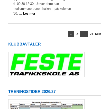
kl. 09:30-12:30. Utover dette kan
medlemmene trene i hallen. I påskeferien
(30. …
Les mer
Sidepaginering
Page
1
…
2
Page
24
Page
Next
KLUBBAVTALER
TRENINGSTIDER 2026/27