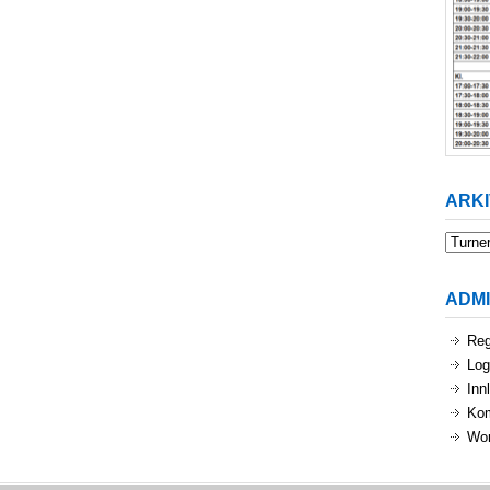
ARKI
Arkiv
ADM
Reg
Log
Inn
Ko
Wor