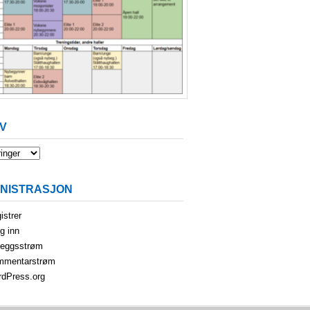
V
INISTRASJON
istrer
g inn
leggsstrøm
mmentarstrøm
dPress.org