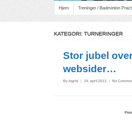
PRIMARY MENU
Hjem
Treninger / Badminton Pract
KATEGORI:
TURNERINGER
Stor jubel ove
websider…
By Ingrid
24. april 2013
No Comme
Sidepaginering
Prev