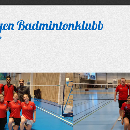
gen Badmintonklubb
le