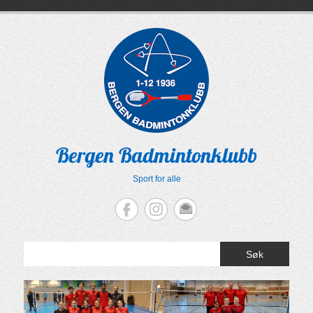
Skip
to
content
Bergen Badmintonklubb
Sport for alle
Søk