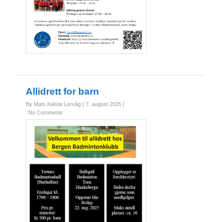
Allidrett for barn
By Mats Kalstø Lervåg
7. august 2025
No Comments