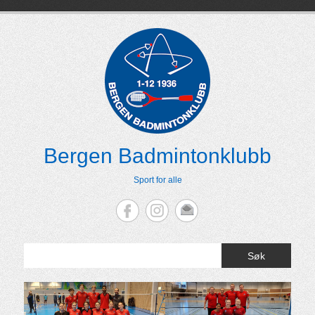
Skip
to
content
Bergen Badmintonklubb
Sport for alle
Søk