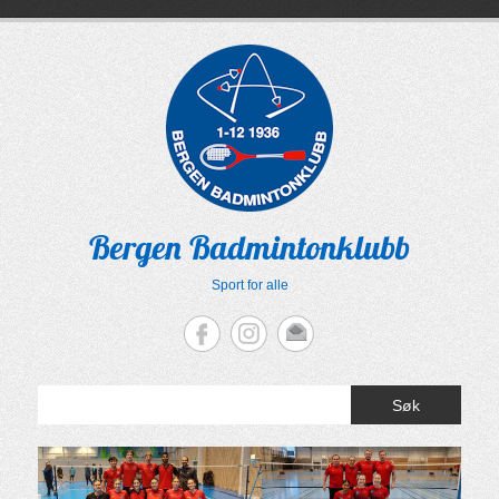
Skip
to
content
Bergen Badmintonklubb
Sport for alle
Søk