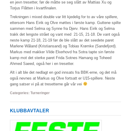
en jevn tresetter, før de måtte se seg slått av Mattias Xu og
Torjus Flåtten i kvartfinalen.
Trekningen i mixed double var litt kjedelig for to av våre spillere,
ettersom Hans Eirik og Olve møttes i første kamp. Guttene spilte
sammen med Selma og Synne fra Djerv. Hans Eirik og Selma
trakk det lengste strået og vant med 21-15, 21-18. De vant også
neste kamp 21-18, 21-19 før de ble slått av det seedete paret
Marlene Wåland (Kristiansand) og Tobias Krømke (Sandefjord).
Markus med makker Vilde Ekerhovd fra Sotra tapte sin første
kamp mot det sterke paret Frida Sotnes Hamang og Toheed
Ahmed Saeed, også her i en tresetter.
Alt i alt ble det nedlagt en god innsats fra BBK-erne, og det må
også nevnes at Markus og Olve fortsatt er U15-spillere. Neste
gang satser vi på at tresetterne går vår vei
Categories:
Turneringer
KLUBBAVTALER