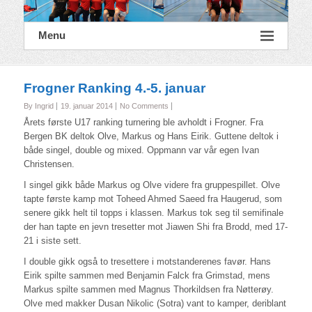
Menu
Frogner Ranking 4.-5. januar
By Ingrid
19. januar 2014
No Comments
Årets første U17 ranking turnering ble avholdt i Frogner. Fra
Bergen BK deltok Olve, Markus og Hans Eirik. Guttene deltok i
både singel, double og mixed. Oppmann var vår egen Ivan
Christensen.
I singel gikk både Markus og Olve videre fra gruppespillet. Olve
tapte første kamp mot Toheed Ahmed Saeed fra Haugerud, som
senere gikk helt til topps i klassen. Markus tok seg til semifinale
der han tapte en jevn tresetter mot Jiawen Shi fra Brodd, med 17-
21 i siste sett.
I double gikk også to tresettere i motstanderenes favør. Hans
Eirik spilte sammen med Benjamin Falck fra Grimstad, mens
Markus spilte sammen med Magnus Thorkildsen fra Nøtterøy.
Olve med makker Dusan Nikolic (Sotra) vant to kamper, deriblant