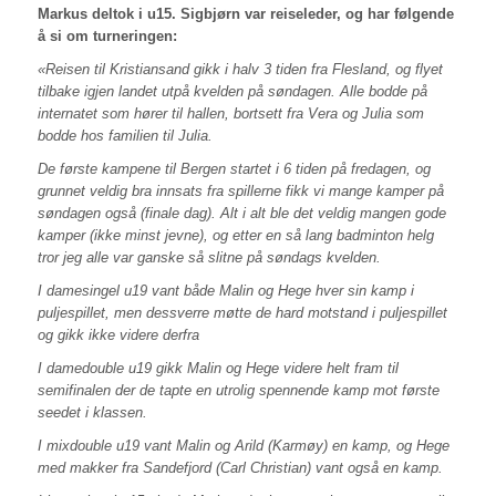
Markus deltok i u15. Sigbjørn var reiseleder, og har følgende
å si om turneringen:
«Reisen til Kristiansand gikk i halv 3 tiden fra Flesland, og flyet
tilbake igjen landet utpå kvelden på søndagen. Alle bodde på
internatet som hører til hallen, bortsett fra Vera og Julia som
bodde hos familien til Julia.
De første kampene til Bergen startet i 6 tiden på fredagen, og
grunnet veldig bra innsats fra spillerne fikk vi mange kamper på
søndagen også (finale dag).
Alt i alt ble det veldig mangen gode
kamper (ikke minst jevne), og etter en så lang badminton helg
tror jeg alle var ganske så slitne på søndags kvelden.
I damesingel u19 vant både Malin og Hege hver sin kamp i
puljespillet, men dessverre møtte de hard motstand i puljespillet
og gikk ikke videre derfra
I damedouble u19 gikk Malin og Hege videre helt fram til
semifinalen der de tapte en utrolig spennende kamp mot første
seedet i klassen.
I mixdouble u19 vant Malin og Arild (Karmøy) en kamp, og Hege
med makker fra Sandefjord (Carl Christian) vant også en kamp.