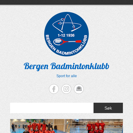
Skip
to
content
Bergen Badmintonklubb
Sport for alle
Søk