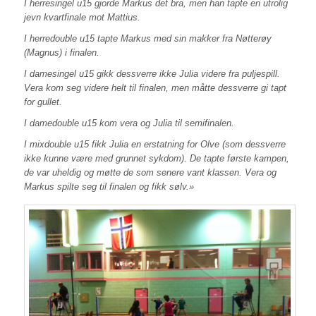
I herresingel u15 gjorde Markus det bra, men han tapte en utrolig
jevn kvartfinale mot Mattius.
I herredouble u15 tapte Markus med sin makker fra Nøtterøy
(Magnus) i finalen.
I damesingel u15 gikk dessverre ikke Julia videre fra puljespill.
Vera kom seg videre helt til finalen, men måtte dessverre gi tapt
for gullet.
I damedouble u15 kom vera og Julia til semifinalen.
I mixdouble u15 fikk Julia en erstatning for Olve (som dessverre
ikke kunne være med grunnet sykdom). De tapte første kampen,
de var uheldig og møtte de som senere vant klassen. Vera og
Markus spilte seg til finalen og fikk sølv.»