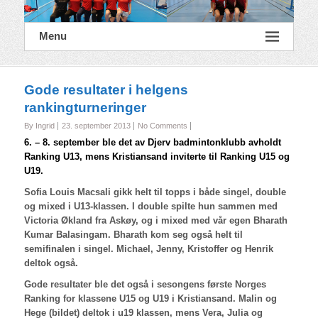
Menu
Gode resultater i helgens
rankingturneringer
By Ingrid
23. september 2013
No Comments
6. – 8. september ble det av Djerv badmintonklubb avholdt
Ranking U13, mens Kristiansand inviterte til Ranking U15 og
U19.
Sofia Louis Macsali gikk helt til topps i både singel, double
og mixed i U13-klassen. I double spilte hun sammen med
Victoria Økland fra Askøy, og i mixed med vår egen Bharath
Kumar Balasingam. Bharath kom seg også helt til
semifinalen i singel. Michael, Jenny, Kristoffer og Henrik
deltok også.
Gode resultater ble det også i sesongens første Norges
Ranking for klassene U15 og U19 i Kristiansand. Malin og
Hege (bildet) deltok i u19 klassen, mens Vera, Julia og