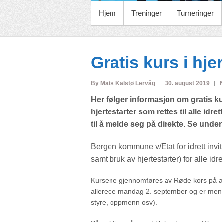
PRIMARY MENU
Hjem
Treninger
Turneringer
Gratis kurs i hj
By Mats Kalstø Lervåg
30. august 2019
Her følger informasjon om gratis ku
hjertestarter som rettes til alle id
til å melde seg på direkte. Se under
Bergen kommune v/Etat for idrett invit
samt bruk av hjertestarter) for alle i
Kursene gjennomføres av Røde kors på an
allerede mandag 2. september og er ment f
styre, oppmenn osv).