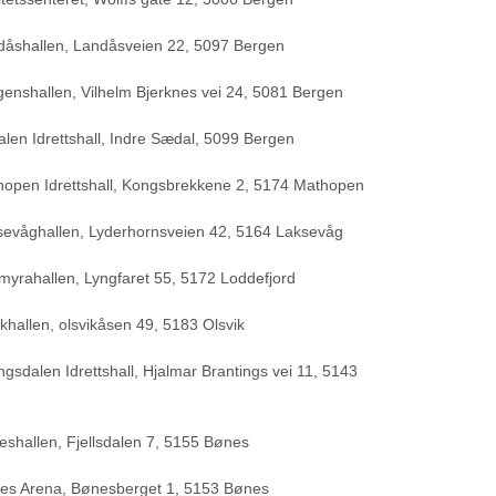
dåshallen, Landåsveien 22, 5097 Bergen
nshallen, Vilhelm Bjerknes vei 24, 5081 Bergen
len Idrettshall, Indre Sædal, 5099 Bergen
open Idrettshall, Kongsbrekkene 2, 5174 Mathopen
sevåghallen, Lyderhornsveien 42, 5164 Laksevåg
yrahallen, Lyngfaret 55, 5172 Loddefjord
khallen, olsvikåsen 49, 5183 Olsvik
sdalen Idrettshall, Hjalmar Brantings vei 11, 5143
shallen, Fjellsdalen 7, 5155 Bønes
es Arena, Bønesberget 1, 5153 Bønes