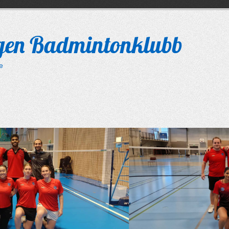
gen Badmintonklubb
le