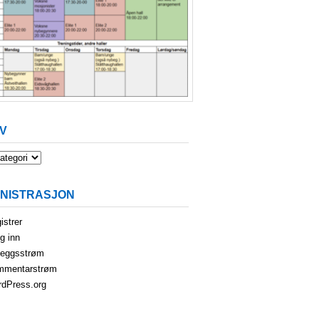
V
INISTRASJON
istrer
g inn
leggsstrøm
mmentarstrøm
dPress.org