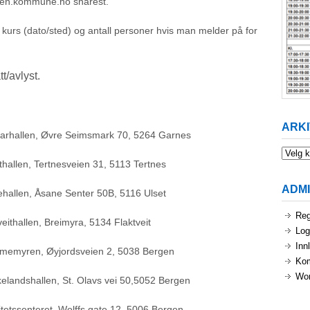
gen.kommune.no snarest.
et kurs (dato/sted) og antall personer hvis man melder på for
t/avlyst.
ARKI
arhallen, Øvre Seimsmark 70, 5264 Garnes
Arkiv
thallen, Tertnesveien 31, 5113 Tertnes
ADM
hallen, Åsane Senter 50B, 5116 Ulset
Reg
ithallen, Breimyra, 5134 Flaktveit
Log
Inn
memyren, Øyjordsveien 2, 5038 Bergen
Ko
Wor
elandshallen, St. Olavs vei 50,5052 Bergen
tetssenteret, Wolffs gate 12, 5006 Bergen