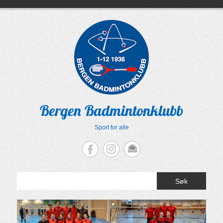
Skip
to
content
Bergen Badmintonklubb
Sport for alle
Søk