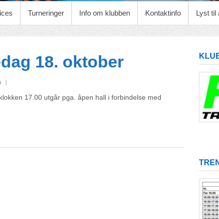
ices
Turneringer
Info om klubben
Kontaktinfo
Lyst ti
KLU
edag 18. oktober
s
klokken 17.00 utgår pga. åpen hall i forbindelse med
TREN