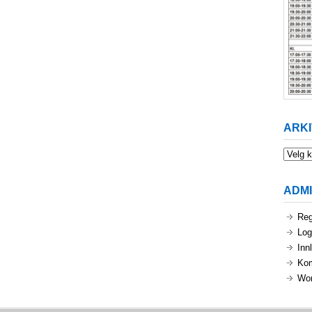
ARKI
Arkiv
ADM
Reg
Log
Inn
Ko
Wor