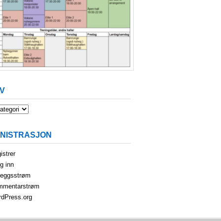
V
INISTRASJON
istrer
g inn
leggsstrøm
mmentarstrøm
dPress.org