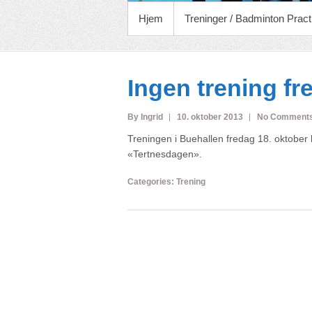
PRIMARY MENU
Hjem
Treninger / Badminton Pract
Ingen trening fr
By Ingrid
10. oktober 2013
No Comment
Treningen i Buehallen fredag 18. oktober 
«Tertnesdagen».
Categories:
Trening