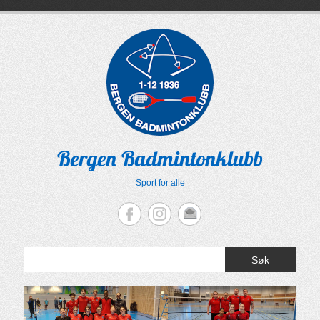
Skip
to
content
Bergen Badmintonklubb
Sport for alle
Søk