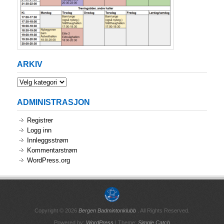
ARKIV
Arkiv
ADMINISTRASJON
Registrer
Logg inn
Innleggsstrøm
Kommentarstrøm
WordPress.org
Copyright © 2026
Bergen Badmintonklubb
. All Rights Reserved.
Powered by:
WordPress
| Theme:
Simple Catch