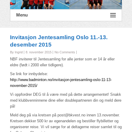
Menu
Invitasjon Jentesamling Oslo 11.-13.
desember 2015
By Ingrid
8. november 2015
No Comments
NBF inviterer til Jentesamling for alle jenter som er 14 år eller
eldre (født i 2000 eller tidligere).
Se link for innbydelse:
http://www.badminton.no/
invitasjon-jentesamling-osl
o-11-13-
november-2015/
Vi oppfordrer DEG til å være med på dette arrangementet! Snakk
med klubbvenninnene dine eller doublepartneren din og meld dere
på!
Meld deg på via kretsen på post@bkvest.no innen 13.november.
Kretsen dekker 500 kr av egenandelen og bestiller flybilletter og
organiserer reise. Vi vil sørge for at deltagerne reiser samlet til og