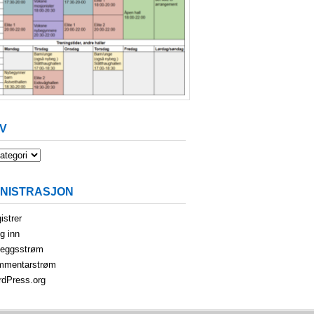
V
INISTRASJON
istrer
g inn
leggsstrøm
mmentarstrøm
dPress.org