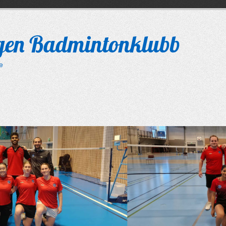
gen Badmintonklubb
le