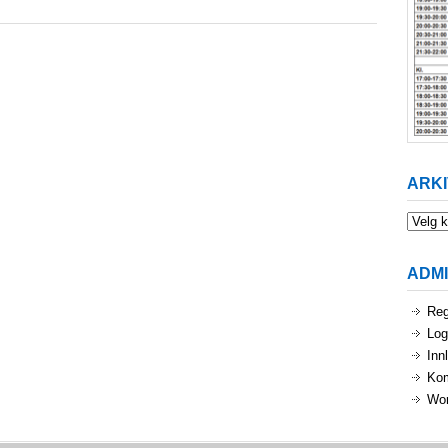
ARKI
Arkiv
ADM
Reg
Log
Inn
Ko
Wor