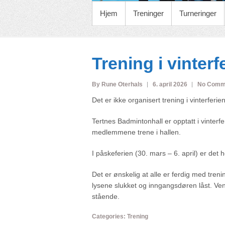
PRIMARY MENU
Hjem
Treninger
Turneringer
Trening i vinter
By Rune Oterhals
6. april 2026
No Comm
Det er ikke organisert trening i vinterferie
Tertnes Badmintonhall er opptatt i vinter
medlemmene trene i hallen.
I påskeferien (30. mars – 6. april) er det h
Det er ønskelig at alle er ferdig med trenin
lysene slukket og inngangsdøren låst. Venn
stående.
Categories:
Trening