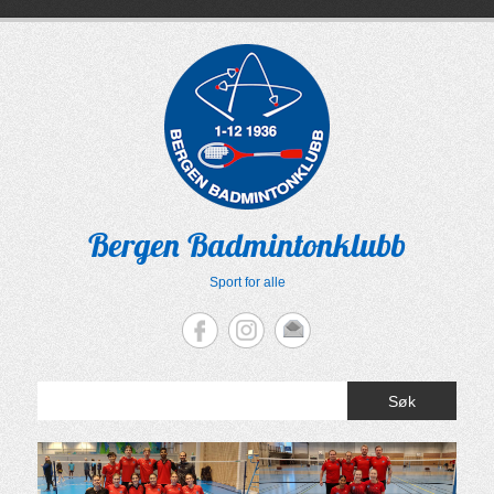
Skip
to
content
Bergen Badmintonklubb
Sport for alle
Søk