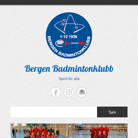
Skip
to
content
Bergen Badmintonklubb
Sport for alle
Søk