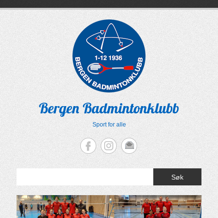
Skip
to
content
Bergen Badmintonklubb
Sport for alle
Søk