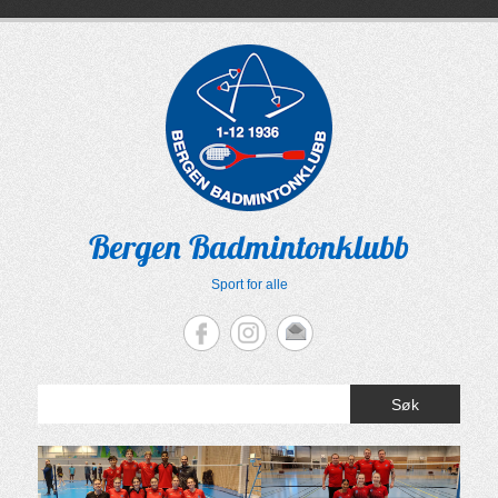
Skip
to
content
Bergen Badmintonklubb
Sport for alle
Søk