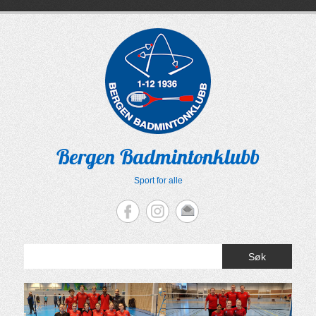
Skip
to
content
Bergen Badmintonklubb
Sport for alle
Søk