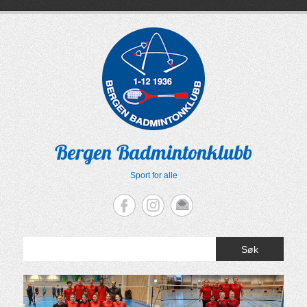
Skip
to
content
Bergen Badmintonklubb
Sport for alle
Søk